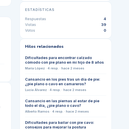
ESTADÍSTICAS
Respuestas
4
Vistas
39
Votos
0
Hilos relacionados
Dificultades para encontrar calzado
cómodo con pie plano en mi hijo de 8 años
María López
·
4
resp. ·
hace 2 meses
Cansancio en los pies tras un día de pie:
¿pie plano o cavo en camareros?
Lucía Álvarez
·
4
resp. ·
hace 2 meses
Cansancio en las piernas al estar de pie
todo el día, ¿pie plano o cavo?
e
Alberto Ramos
·
4
resp. ·
hace 2 meses
Dificultades para bailar con pie cavo:
consejos para mejorar la postura