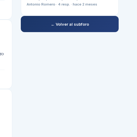
Antonio Romero
·
4
resp. ·
hace 2 meses
← Volver al subforo
ro