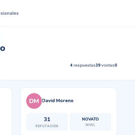
esionales
vo
4
respuestas
39
visitas
0
DM
David Moreno
31
NOVATO
NIVEL
REPUTACIÓN