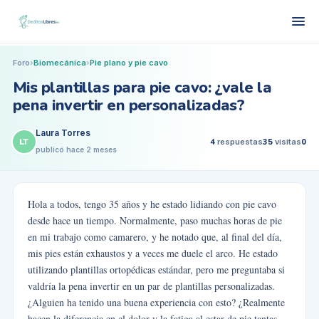
Foro
›
Biomecánica
›
Pie plano y pie cavo
Mis plantillas para pie cavo: ¿vale la
pena invertir en personalizadas?
Laura Torres
LT
4
respuestas
35
visitas
0
publicó
hace 2 meses
Hola a todos, tengo 35 años y he estado lidiando con pie cavo
desde hace un tiempo. Normalmente, paso muchas horas de pie
en mi trabajo como camarero, y he notado que, al final del día,
mis pies están exhaustos y a veces me duele el arco. He estado
utilizando plantillas ortopédicas estándar, pero me preguntaba si
valdría la pena invertir en un par de plantillas personalizadas.
¿Alguien ha tenido una buena experiencia con esto? ¿Realmente
hacen la diferencia en el dolor y la fatiga al estar de pie tantas