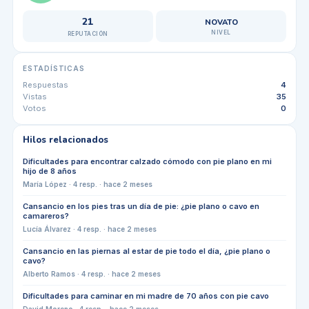
21
NOVATO
NIVEL
REPUTACIÓN
ESTADÍSTICAS
Respuestas
4
Vistas
35
Votos
0
Hilos relacionados
Dificultades para encontrar calzado cómodo con pie plano en mi
hijo de 8 años
María López
·
4
resp. ·
hace 2 meses
Cansancio en los pies tras un día de pie: ¿pie plano o cavo en
camareros?
Lucía Álvarez
·
4
resp. ·
hace 2 meses
Cansancio en las piernas al estar de pie todo el día, ¿pie plano o
cavo?
Alberto Ramos
·
4
resp. ·
hace 2 meses
Dificultades para caminar en mi madre de 70 años con pie cavo
David Moreno
·
4
resp. ·
hace 2 meses