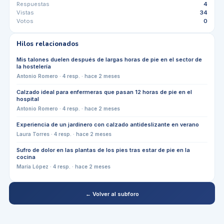
Respuestas
4
Vistas
34
Votos
0
Hilos relacionados
Mis talones duelen después de largas horas de pie en el sector de
la hostelería
Antonio Romero
·
4
resp. ·
hace 2 meses
Calzado ideal para enfermeras que pasan 12 horas de pie en el
hospital
Antonio Romero
·
4
resp. ·
hace 2 meses
Experiencia de un jardinero con calzado antideslizante en verano
Laura Torres
·
4
resp. ·
hace 2 meses
Sufro de dolor en las plantas de los pies tras estar de pie en la
cocina
María López
·
4
resp. ·
hace 2 meses
← Volver al subforo