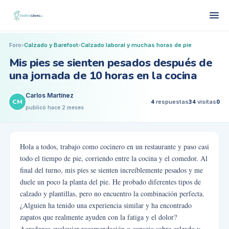
Foro
›
Calzado y Barefoot
›
Calzado laboral y muchas horas de pie
Mis pies se sienten pesados después de
una jornada de 10 horas en la cocina
Carlos Martínez
CM
4
respuestas
34
visitas
0
publicó
hace 2 meses
Hola a todos, trabajo como cocinero en un restaurante y paso casi
todo el tiempo de pie, corriendo entre la cocina y el comedor. Al
final del turno, mis pies se sienten increíblemente pesados y me
duele un poco la planta del pie. He probado diferentes tipos de
calzado y plantillas, pero no encuentro la combinación perfecta.
¿Alguien ha tenido una experiencia similar y ha encontrado
zapatos que realmente ayuden con la fatiga y el dolor?
Agradezco cualquier recomendación o consejo sobre calzado y