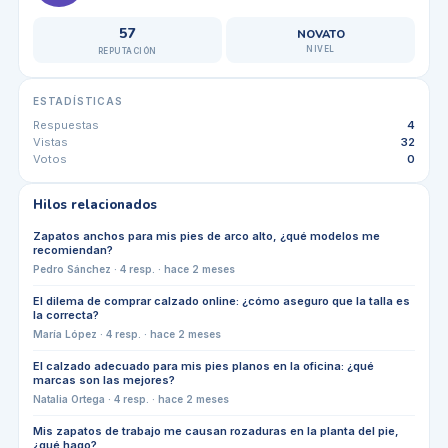
57
NOVATO
NIVEL
REPUTACIÓN
ESTADÍSTICAS
Respuestas
4
Vistas
32
Votos
0
Hilos relacionados
Zapatos anchos para mis pies de arco alto, ¿qué modelos me
recomiendan?
Pedro Sánchez
·
4
resp. ·
hace 2 meses
El dilema de comprar calzado online: ¿cómo aseguro que la talla es
la correcta?
María López
·
4
resp. ·
hace 2 meses
El calzado adecuado para mis pies planos en la oficina: ¿qué
marcas son las mejores?
Natalia Ortega
·
4
resp. ·
hace 2 meses
Mis zapatos de trabajo me causan rozaduras en la planta del pie,
¿qué hago?