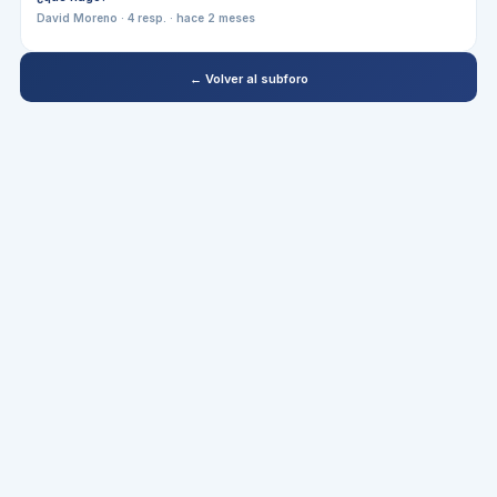
David Moreno
·
4
resp. ·
hace 2 meses
← Volver al subforo