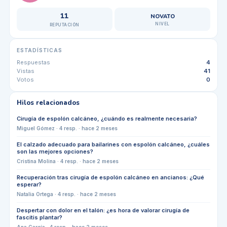
11
NOVATO
NIVEL
REPUTACIÓN
ESTADÍSTICAS
Respuestas
4
Vistas
41
Votos
0
Hilos relacionados
Cirugía de espolón calcáneo, ¿cuándo es realmente necesaria?
Miguel Gómez
·
4
resp. ·
hace 2 meses
El calzado adecuado para bailarines con espolón calcáneo, ¿cuáles
son las mejores opciones?
Cristina Molina
·
4
resp. ·
hace 2 meses
Recuperación tras cirugía de espolón calcáneo en ancianos: ¿Qué
esperar?
Natalia Ortega
·
4
resp. ·
hace 2 meses
Despertar con dolor en el talón: ¿es hora de valorar cirugía de
fascitis plantar?
Ana García
·
4
resp. ·
hace 2 meses