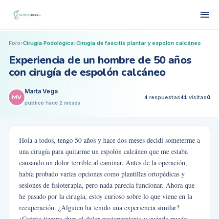
Foro
›
Cirugía Podológica
›
Cirugía de fascitis plantar y espolón calcáneo
Experiencia de un hombre de 50 años
con cirugía de espolón calcáneo
Marta Vega
MV
4
respuestas
41
visitas
0
publicó
hace 2 meses
Hola a todos, tengo 50 años y hace dos meses decidí someterme a
una cirugía para quitarme un espolón calcáneo que me estaba
causando un dolor terrible al caminar. Antes de la operación,
había probado varias opciones como plantillas ortopédicas y
sesiones de fisioterapia, pero nada parecía funcionar. Ahora que
he pasado por la cirugía, estoy curioso sobre lo que viene en la
recuperación. ¿Alguien ha tenido una experiencia similar?
¿Cuánto tiempo dura el dolor postoperatorio y cuándo puedo