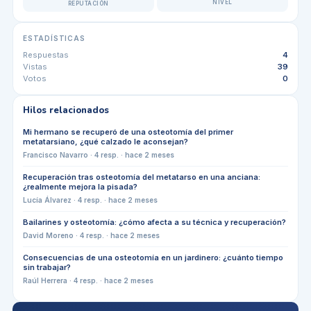
NIVEL
REPUTACIÓN
ESTADÍSTICAS
Respuestas
4
Vistas
39
Votos
0
Hilos relacionados
Mi hermano se recuperó de una osteotomía del primer
metatarsiano, ¿qué calzado le aconsejan?
Francisco Navarro
·
4
resp. ·
hace 2 meses
Recuperación tras osteotomía del metatarso en una anciana:
¿realmente mejora la pisada?
Lucía Álvarez
·
4
resp. ·
hace 2 meses
Bailarines y osteotomía: ¿cómo afecta a su técnica y recuperación?
David Moreno
·
4
resp. ·
hace 2 meses
Consecuencias de una osteotomía en un jardinero: ¿cuánto tiempo
sin trabajar?
Raúl Herrera
·
4
resp. ·
hace 2 meses