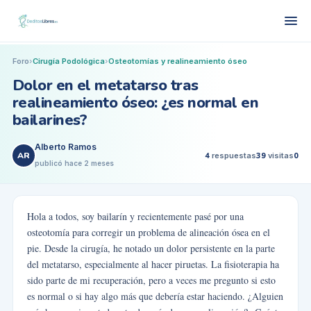
Foro
›
Cirugía Podológica
›
Osteotomías y realineamiento óseo
Dolor en el metatarso tras
realineamiento óseo: ¿es normal en
bailarines?
Alberto Ramos
AR
4
respuestas
39
visitas
0
publicó
hace 2 meses
Hola a todos, soy bailarín y recientemente pasé por una
osteotomía para corregir un problema de alineación ósea en el
pie. Desde la cirugía, he notado un dolor persistente en la parte
del metatarso, especialmente al hacer piruetas. La fisioterapia ha
sido parte de mi recuperación, pero a veces me pregunto si esto
es normal o si hay algo más que debería estar haciendo. ¿Alguien