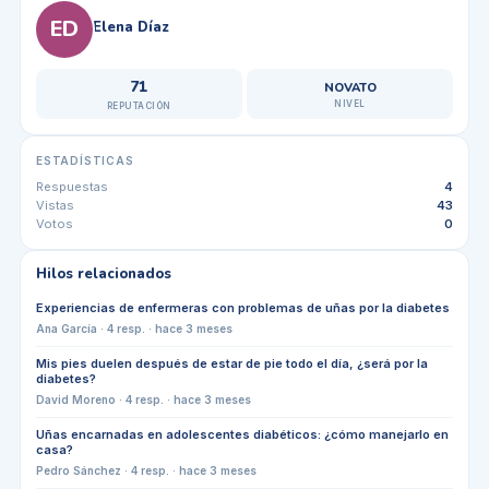
ED
Elena Díaz
71
NOVATO
NIVEL
REPUTACIÓN
ESTADÍSTICAS
Respuestas
4
Vistas
43
Votos
0
Hilos relacionados
Experiencias de enfermeras con problemas de uñas por la diabetes
Ana García
·
4
resp. ·
hace 3 meses
Mis pies duelen después de estar de pie todo el día, ¿será por la
diabetes?
David Moreno
·
4
resp. ·
hace 3 meses
Uñas encarnadas en adolescentes diabéticos: ¿cómo manejarlo en
casa?
Pedro Sánchez
·
4
resp. ·
hace 3 meses