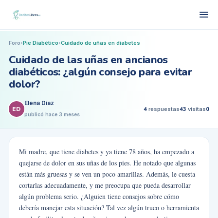
Foro
›
Pie Diabético
›
Cuidado de uñas en diabetes
Cuidado de las uñas en ancianos
diabéticos: ¿algún consejo para evitar
dolor?
Elena Díaz
ED
4
respuestas
43
visitas
0
publicó
hace 3 meses
Mi madre, que tiene diabetes y ya tiene 78 años, ha empezado a
quejarse de dolor en sus uñas de los pies. He notado que algunas
están más gruesas y se ven un poco amarillas. Además, le cuesta
cortarlas adecuadamente, y me preocupa que pueda desarrollar
algún problema serio. ¿Alguien tiene consejos sobre cómo
debería manejar esta situación? Tal vez algún truco o herramienta