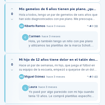
importante es observar si el niño se…
Mis gemelos de 6 años tienen pie plano, ¿qué zapatillas y plantillas son recomendables?
0
Hola a todos, tengo un par de gemelos de seis años que
han sido diagnosticados con pie plano. Me preocupa
cómo esto puede afectar su desarrollo, especialmente
4
Alberto Ramos
38
·
hace 3 meses
AR
porque son bastante…
Carmen
·
hace 3 meses
C
Hola, yo también tengo un niño con pie plano
y utilizamos las plantillas de la marca Scholl.
Nos han funcionado muy bien con sus
zapatillas Nike. Además, es…
Mi hijo de 12 años tiene dolor en el talón después de jugar fútbol, ¿debería probar plantillas?
0
Hace un par de semanas, mi hijo, que juega al fútbol en
su equipo de la escuela, empezó a quejarse de un dolor
constante en el talón, especialmente después de los
4
Miguel Gómez
40
·
hace 3 meses
MG
entrenamientos.…
Laura
·
hace 3 meses
L
Yo pasé por algo parecido con mi hija cuando
tenía 13 años. Le compré plantillas específicas
para deportes y le hicieron mucha más
comodidad. Optamos por unas…