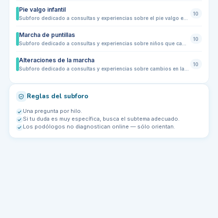
Pie valgo infantil
10
Subforo dedicado a consultas y experiencias sobre el pie valgo en niños: tobillos que se inclinan hacia dentro, pisada alterada, cansancio al caminar, dolor en pies o piernas, uso de plantillas, elección de calzado y evolución con el crecimiento. Ideal para familias que buscan orientación y señales para saber cuándo acudir a un podólogo infantil.
Marcha de puntillas
10
Subforo dedicado a consultas y experiencias sobre niños que caminan de puntillas de forma habitual. Comparte dudas sobre causas frecuentes, edad en la que conviene observarlo, relación con tensión muscular, desarrollo motor, calzado, ejercicios, revisiones podológicas y señales para acudir a un especialista infantil.
Alteraciones de la marcha
10
Subforo dedicado a consultas y experiencias sobre cambios en la forma de caminar en niños: pisada hacia dentro o hacia fuera, cojera, tropiezos frecuentes, caminar de puntillas, cansancio al andar, dolor en pies o piernas y diferencias entre una pierna y otra. Ideal para familias que quieren entender cuándo es algo evolutivo y cuándo conviene acudir a un podólogo infantil.
Reglas del subforo
Una pregunta por hilo.
Si tu duda es muy específica, busca el subtema adecuado.
Los podólogos no diagnostican online — sólo orientan.