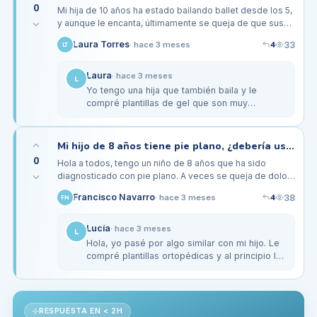
0
Mi hija de 10 años ha estado bailando ballet desde los 5,
y aunque le encanta, últimamente se queja de que sus
pies le duelen más después de las clases. He
4
Laura Torres
33
·
hace 3 meses
LT
escuchado que las…
Laura
·
hace 3 meses
L
Yo tengo una hija que también baila y le
compré plantillas de gel que son muy
cómodas. Le ayudaron a reducir el dolor en el
arco del pie. Sin embargo, también…
Mi hijo de 8 años tiene pie plano, ¿debería usar plantillas ortopédicas?
0
Hola a todos, tengo un niño de 8 años que ha sido
diagnosticado con pie plano. A veces se queja de dolor
al caminar o de cansancio rápido. He escuchado que las
4
Francisco Navarro
38
·
hace 3 meses
FN
plantillas…
Lucía
·
hace 3 meses
L
Hola, yo pasé por algo similar con mi hijo. Le
compré plantillas ortopédicas y al principio le
costó adaptarse, pero luego notó la
diferencia en su comodidad.…
RESPUESTA EN < 2H