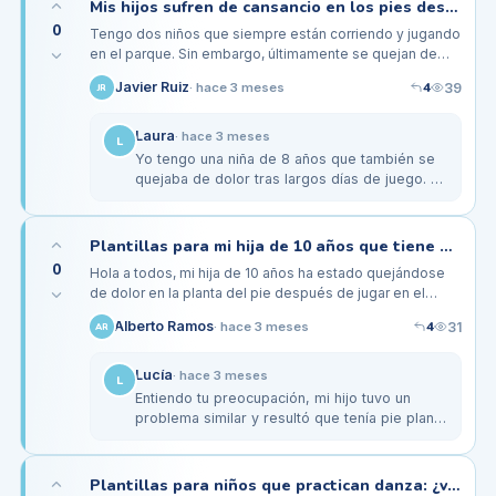
Mis hijos sufren de cansancio en los pies después de jugar todo el día, ¿serán las plantillas la solución?
0
Tengo dos niños que siempre están corriendo y jugando
en el parque. Sin embargo, últimamente se quejan de
dolor y cansancio en los pies después de un día de
4
Javier Ruiz
39
·
hace 3 meses
JR
juego. He estado…
Laura
·
hace 3 meses
L
Yo tengo una niña de 8 años que también se
quejaba de dolor tras largos días de juego. Le
compré plantillas de una marca especializada
en pediatría, y la…
Plantillas para mi hija de 10 años que tiene dolor al caminar: ¿es normal?
0
Hola a todos, mi hija de 10 años ha estado quejándose
de dolor en la planta del pie después de jugar en el
parque y caminar largas distancias. He notado que su
4
Alberto Ramos
31
·
hace 3 meses
AR
pisada parece un…
Lucía
·
hace 3 meses
L
Entiendo tu preocupación, mi hijo tuvo un
problema similar y resultó que tenía pie plano.
Las plantillas le ayudaron mucho, le dieron
soporte y alivio. Además,…
Plantillas para niños que practican danza: ¿valen la pena?