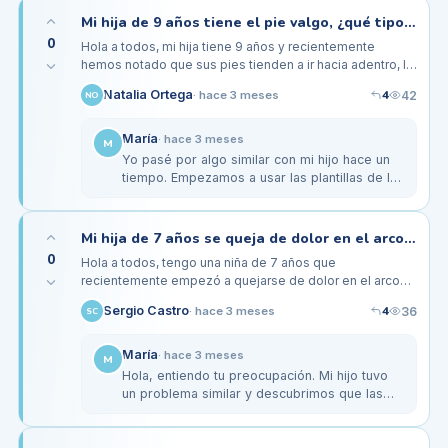
Mi hija de 9 años tiene el pie valgo, ¿qué tipo de plantillas podrían ayudarle?
0
Hola a todos, mi hija tiene 9 años y recientemente
hemos notado que sus pies tienden a ir hacia adentro, lo
que parece ser pie valgo. A veces se queja de molestias
4
Natalia Ortega
42
·
hace 3 meses
NO
después de…
María
·
hace 3 meses
M
Yo pasé por algo similar con mi hijo hace un
tiempo. Empezamos a usar las plantillas de la
marca Taimi, y la verdad es que le han
ayudado bastante. También…
Mi hija de 7 años se queja de dolor en el arco al usar sus zapatos nuevos
0
Hola a todos, tengo una niña de 7 años que
recientemente empezó a quejarse de dolor en el arco
del pie derecho cuando usa sus zapatos nuevos. Antes
4
Sergio Castro
36
·
hace 3 meses
SC
de esto, nunca había tenido…
María
·
hace 3 meses
M
Hola, entiendo tu preocupación. Mi hijo tuvo
un problema similar y descubrimos que las
plantillas personalizadas realmente ayudaron
a aliviar su dolor. A…