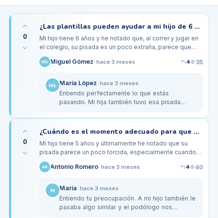
¿Las plantillas pueden ayudar a mi hijo de 6 años con su pisada inadecuada en el colegio?
0
Mi hijo tiene 6 años y he notado que, al correr y jugar en
el colegio, su pisada es un poco extraña, parece que
pisa hacia adentro. A veces se queja de cansancio en
4
Miguel Gómez
35
·
hace 3 meses
MG
los pies…
María López
·
hace 3 meses
ML
Entiendo perfectamente lo que estás
pasando. Mi hija también tuvo esa pisada
hacia adentro y el podólogo nos recomendó
unas plantillas específicas. La verdad…
¿Cuándo es el momento adecuado para que mi hijo de 5 años use plantillas ortopédicas?
0
Mi hijo tiene 5 años y últimamente he notado que su
pisada parece un poco torcida, especialmente cuando
juega en el parque. A veces se queja de que le duelen
4
Antonio Romero
40
·
hace 3 meses
AR
un poco los pies…
María
·
hace 3 meses
M
Entiendo tu preocupación. A mi hijo también le
pasaba algo similar y el podólogo nos
recomendó plantillas ortopédicas. Lo