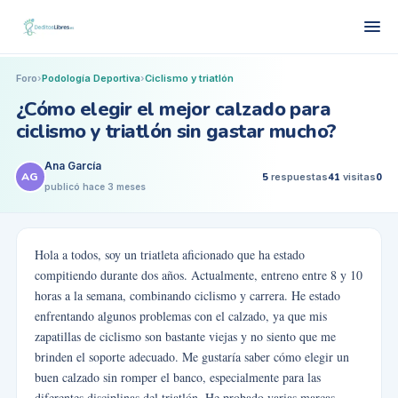
Foro
›
Podología Deportiva
›
Ciclismo y triatlón
¿Cómo elegir el mejor calzado para
ciclismo y triatlón sin gastar mucho?
Ana García
AG
5
respuestas
41
visitas
0
publicó
hace 3 meses
Hola a todos, soy un triatleta aficionado que ha estado
compitiendo durante dos años. Actualmente, entreno entre 8 y 10
horas a la semana, combinando ciclismo y carrera. He estado
enfrentando algunos problemas con el calzado, ya que mis
zapatillas de ciclismo son bastante viejas y no siento que me
brinden el soporte adecuado. Me gustaría saber cómo elegir un
buen calzado sin romper el banco, especialmente para las
diferentes disciplinas del triatlón. He probado varias marcas,