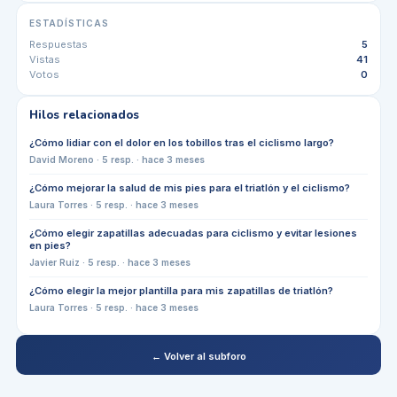
ESTADÍSTICAS
Respuestas
5
Vistas
41
Votos
0
Hilos relacionados
¿Cómo lidiar con el dolor en los tobillos tras el ciclismo largo?
David Moreno
·
5
resp. ·
hace 3 meses
¿Cómo mejorar la salud de mis pies para el triatlón y el ciclismo?
Laura Torres
·
5
resp. ·
hace 3 meses
¿Cómo elegir zapatillas adecuadas para ciclismo y evitar lesiones
en pies?
Javier Ruiz
·
5
resp. ·
hace 3 meses
¿Cómo elegir la mejor plantilla para mis zapatillas de triatlón?
Laura Torres
·
5
resp. ·
hace 3 meses
← Volver al subforo