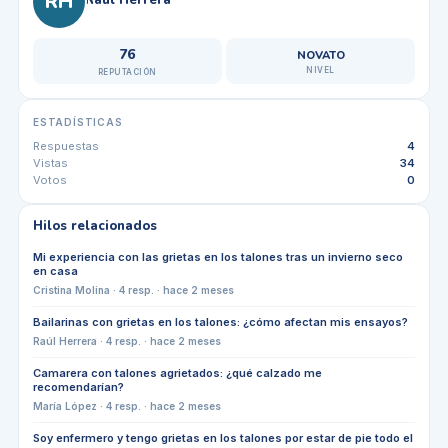
RH
76
NOVATO
NIVEL
REPUTACIÓN
ESTADÍSTICAS
Respuestas
4
Vistas
34
Votos
0
Hilos relacionados
Mi experiencia con las grietas en los talones tras un invierno seco
en casa
Cristina Molina
·
4
resp. ·
hace 2 meses
Bailarinas con grietas en los talones: ¿cómo afectan mis ensayos?
Raúl Herrera
·
4
resp. ·
hace 2 meses
Camarera con talones agrietados: ¿qué calzado me
recomendarían?
María López
·
4
resp. ·
hace 2 meses
Soy enfermero y tengo grietas en los talones por estar de pie todo el