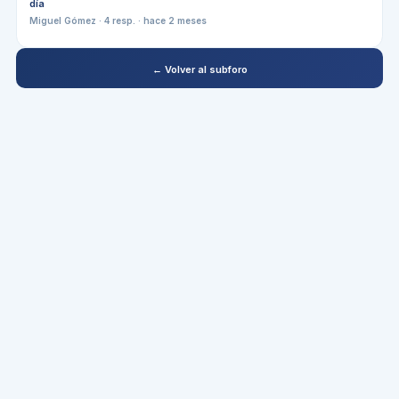
día
Miguel Gómez
·
4
resp. ·
hace 2 meses
← Volver al subforo