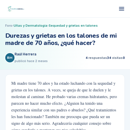
Foro
›
Uñas y Dermatología
›
Sequedad y grietas en talones
Durezas y grietas en los talones de mi
madre de 70 años, ¿qué hacer?
Raúl Herrera
RH
4
respuestas
34
visitas
0
publicó
hace 2 meses
Mi madre tiene 70 años y ha estado luchando con la sequedad y
grietas en los talones. A veces, se queja de que le duelen y le
molestan al caminar. He probado varias cremas hidratantes, pero
parecen no hacer mucho efecto. ¿Alguien ha tenido una
experiencia similar con sus padres o abuelos? ¿Qué tratamientos
les han funcionado? También me preocupa que pueda ser un
signo de algo más serio. Agradecería cualquier consejo sobre
cómo ayudarla a mantener sus pies saludables.