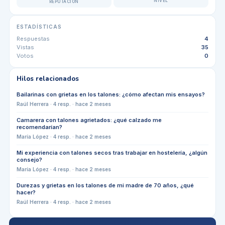
NIVEL
REPUTACIÓN
ESTADÍSTICAS
Respuestas
4
Vistas
35
Votos
0
Hilos relacionados
Bailarinas con grietas en los talones: ¿cómo afectan mis ensayos?
Raúl Herrera
·
4
resp. ·
hace 2 meses
Camarera con talones agrietados: ¿qué calzado me
recomendarían?
María López
·
4
resp. ·
hace 2 meses
Mi experiencia con talones secos tras trabajar en hostelería, ¿algún
consejo?
María López
·
4
resp. ·
hace 2 meses
Durezas y grietas en los talones de mi madre de 70 años, ¿qué
hacer?
Raúl Herrera
·
4
resp. ·
hace 2 meses