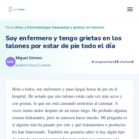
Foro
›
Uñas y Dermatología
›
Sequedad y grietas en talones
Soy enfermero y tengo grietas en los
talones por estar de pie todo el día
Miguel Gómez
MG
4
respuestas
35
visitas
0
publicó
hace 2 meses
Hola a todos, soy enfermero y paso largas horas de pie en el
hospital. He notado que mis talones están cada vez más secos y
con grietas, lo que me está causando molestias al caminar. A
veces siento ardor después de un turno largo. He probado algunas
cremas hidratantes, pero no parecen hacer mucho. Mi pregunta es
si alguien más ha pasado por esto y qué tratamientos o productos
les han funcionado. También me gustaría saber si hay algún tipo
de calzado que me recomienden para evitar que empeore esta