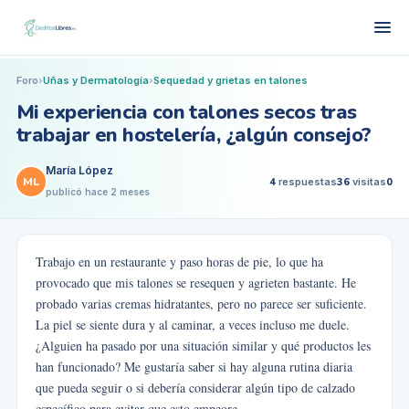
Foro
›
Uñas y Dermatología
›
Sequedad y grietas en talones
Mi experiencia con talones secos tras
trabajar en hostelería, ¿algún consejo?
María López
ML
4
respuestas
36
visitas
0
publicó
hace 2 meses
Trabajo en un restaurante y paso horas de pie, lo que ha
provocado que mis talones se resequen y agrieten bastante. He
probado varias cremas hidratantes, pero no parece ser suficiente.
La piel se siente dura y al caminar, a veces incluso me duele.
¿Alguien ha pasado por una situación similar y qué productos les
han funcionado? Me gustaría saber si hay alguna rutina diaria
que pueda seguir o si debería considerar algún tipo de calzado
específico para evitar que esto empeore.