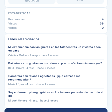
NIVEL
REPUTACIÓN
ESTADÍSTICAS
Respuestas
4
Vistas
36
Votos
0
Hilos relacionados
Mi experiencia con las grietas en los talones tras un invierno seco
en casa
Cristina Molina
·
4
resp. ·
hace 2 meses
Bailarinas con grietas en los talones: ¿cómo afectan mis ensayos?
Raúl Herrera
·
4
resp. ·
hace 2 meses
Camarera con talones agrietados: ¿qué calzado me
recomendarían?
María López
·
4
resp. ·
hace 2 meses
Soy enfermero y tengo grietas en los talones por estar de pie todo el
día
Miguel Gómez
·
4
resp. ·
hace 2 meses