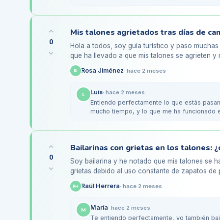
urea.…
0
Hola a todos, soy guía turístico y paso muchas
que ha llevado a que mis talones se agrieten 
veces, después de un…
Rosa Jiménez
·
hace 2 meses
RJ
Luis
·
hace 2 meses
L
Entiendo perfectamente lo que estás pasan
mucho tiempo, y lo que me ha funcionado 
hidratante antes de…
Bailarinas con grietas en los talones:
0
Soy bailarina y he notado que mis talones se 
grietas debido al uso constante de zapatos de p
trato de cuidar…
Raúl Herrera
·
hace 2 meses
RH
María
·
hace 2 meses
M
Te entiendo perfectamente, yo también bai