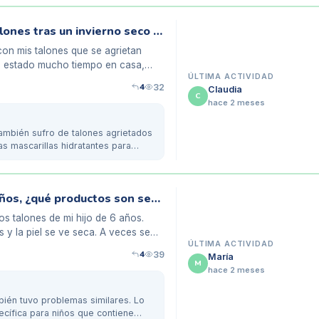
Mi experiencia con las grietas en los talones tras un invierno seco en casa
on mis talones que se agrietan
e estado mucho tiempo en casa,
ÚLTIMA ACTIVIDAD
4
32
Claudia
C
hace 2 meses
también sufro de talones agrietados
s mascarillas hidratantes para
Grietas en los talones de mi hijo de 6 años, ¿qué productos son seguros?
os talones de mi hijo de 6 años.
 y la piel se ve seca. A veces se
ÚLTIMA ACTIVIDAD
4
39
María
M
hace 2 meses
mbién tuvo problemas similares. Lo
cífica para niños que contiene