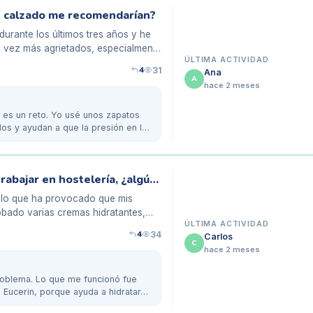
é calzado me recomendarían?
urante los últimos tres años y he
 vez más agrietados, especialmente
ÚLTIMA ACTIVIDAD
4
31
Ana
A
hace 2 meses
 es un reto. Yo usé unos zapatos
s y ayudan a que la presión en los
Mi experiencia con talones secos tras trabajar en hostelería, ¿algún consejo?
, lo que ha provocado que mis
obado varias cremas hidratantes,
ÚLTIMA ACTIVIDAD
4
34
Carlos
C
hace 2 meses
problema. Lo que me funcionó fue
 Eucerin, porque ayuda a hidratar…