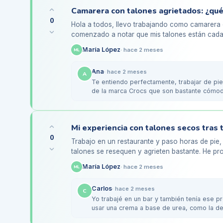
Camarera con talones agrietados: ¿qu
0
Hola a todos, llevo trabajando como camarera d
comenzado a notar que mis talones están cada
al final de mis…
María López
·
hace 2 meses
ML
Ana
·
hace 2 meses
A
Te entiendo perfectamente, trabajar de pie
de la marca Crocs que son bastante cómodo
talones…
0
Trabajo en un restaurante y paso horas de pie
talones se resequen y agrieten bastante. He pr
pero no parece ser…
María López
·
hace 2 meses
ML
Carlos
·
hace 2 meses
C
Yo trabajé en un bar y también tenía ese 
usar una crema a base de urea, como la de