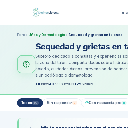
Inic
Foro
Uñas y Dermatología
Sequedad y grietas en talones
Sequedad y grietas en 
Subforo dedicado a consultas y experiencias sob
la zona del talón. Comparte dudas sobre hidrata
abierto, cuidados diarios, prevención de herida
a un podólogo o dermatólogo.
10
40
329
hilos
respuestas
visitas
Todos
Sin responder
Con respuesta pro
10
0
0