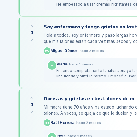
He empezado a usar cremas hidratantes d
ayudado un montón.…
0
Hola a todos, soy enfermero y paso largas hora
que mis talones están cada vez más secos y co
molestias al…
Miguel Gómez
·
hace 2 meses
MG
María
·
hace 2 meses
M
Entiendo completamente tu situación, yo ta
una tienda y sufrí lo mismo. Empecé a usar 
realmente…
0
Mi madre tiene 70 años y ha estado luchando c
talones. A veces, se queja de que le duelen y l
varias cremas…
Raúl Herrera
·
hace 2 meses
RH
Rosa
·
hace 2 meses