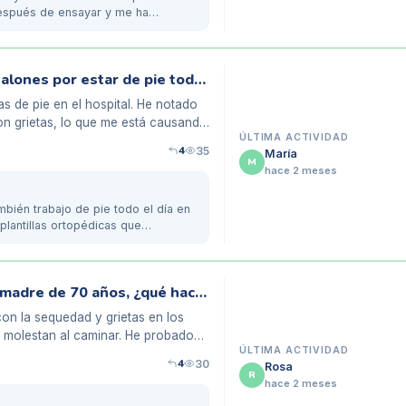
espués de ensayar y me ha
Soy enfermero y tengo grietas en los talones por estar de pie todo el día
s de pie en el hospital. He notado
n grietas, lo que me está causando
ÚLTIMA ACTIVIDAD
4
35
María
M
hace 2 meses
mbién trabajo de pie todo el día en
plantillas ortopédicas que
Durezas y grietas en los talones de mi madre de 70 años, ¿qué hacer?
on la sequedad y grietas en los
e molestan al caminar. He probado
ÚLTIMA ACTIVIDAD
4
30
Rosa
R
hace 2 meses