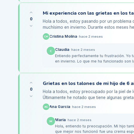
0
Hola a todos, estoy pasando por un problema c
muchísimo en invierno. Durante estos meses h
con calefacción y poco…
Cristina Molina
·
hace 2 meses
CM
Claudia
·
hace 2 meses
C
Entiendo perfectamente tu frustración. Yo 
en invierno. Lo que me ha funcionado son la
pies…
0
Hola a todos, estoy preocupado por la piel de l
Últimamente he notado que tiene algunas grietas
queja de que le…
Ana García
·
hace 2 meses
AG
María
·
hace 2 meses
M
Hola, entiendo tu preocupación. Mi hijo ta
que mejor nos funcionó fue una crema espe