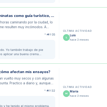
Mis talones agrietados tras días de caminatas como guía turístico, ¿alguna solución?
 horas caminando por la ciudad, lo
y me resulten muy incómodos. A
ÚLTIMA ACTIVIDAD
4
35
Luis
L
hace 2 meses
do. Yo también trabajo de pie
es aplicar una buena crema
 ¿cómo afectan mis ensayos?
han vuelto muy secos y con algunas
unta. Practico a diario y, aunque
ÚLTIMA ACTIVIDAD
4
32
María
M
hace 2 meses
lo y he tenido el mismo problema.