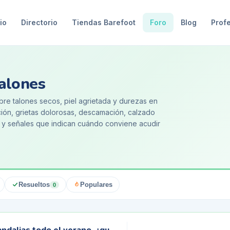
io
Directorio
Tiendas Barefoot
Foro
Blog
Prof
talones
re talones secos, piel agrietada y durezas en
ción, grietas dolorosas, descamación, calzado
s y señales que indican cuándo conviene acudir
Resueltos
Populares
0