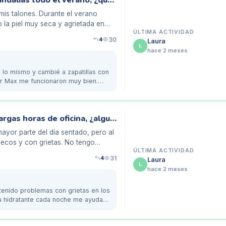
Mis talones agrietados por el uso de sandalias todo el verano, ¿qué calzado usar ahora?
mis talones. Durante el verano
 la piel muy seca y agrietada en
ÚLTIMA ACTIVIDAD
4
30
Laura
L
hace 2 meses
a lo mismo y cambié a zapatillas con
ir Max me funcionaron muy bien.
Problemas de grietas en talones tras largas horas de oficina, ¿alguna solución?
mayor parte del día sentado, pero al
secos y con grietas. No tengo
ÚLTIMA ACTIVIDAD
4
31
Laura
L
hace 2 meses
 tenido problemas con grietas en los
a hidratante cada noche me ayuda