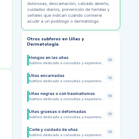
dolorosas, descamación, calzado abierto,
cuidados diarios, prevención de heridas y
señales que indican cuándo conviene
acudir a un podólogo o dermatólogo.
Otros subforos en
Uñas y
Dermatología
Hongos en las uñas
10
Subforo dedicado a consultas y experiencias sobre hongos en las uñas de los pies. Comparte dudas sobre cambios de color, engrosamiento, fragilidad, mal aspecto, molestias con el calzado, prevención de contagios, higiene, tratamientos habituales y señales que indican cuándo conviene acudir a un podólogo o dermatólogo.
Uñas encarnadas
10
Subforo dedicado a consultas y experiencias sobre uñas encarnadas en pies. Comparte dudas sobre dolor en los bordes de la uña, inflamación, enrojecimiento, molestias al caminar, presión del calzado, corte correcto de las uñas, prevención de recaídas y señales que indican cuándo conviene acudir a un podólogo
Uñas negras o con traumatismos
10
Subforo dedicado a consultas y experiencias sobre uñas negras, golpes y traumatismos en las uñas de los pies. Comparte dudas sobre cambios de color, dolor, presión del calzado, pérdida parcial de la uña, hematomas, cuidados básicos, prevención en deporte o caminatas largas y señales que indican cuándo conviene acudir a un podólogo o dermatólogo.
Uñas gruesas o deformadas
10
Subforo dedicado a consultas y experiencias sobre uñas engrosadas, deformadas o con crecimiento irregular. Comparte dudas sobre cambios de forma, grosor, color, molestias con el calzado, posibles causas, cuidados básicos, corte seguro, relación con hongos o traumatismos y señales que indican cuándo conviene acudir a un podólogo o dermatólogo.
Corte y cuidado de uñas
10
Subforo dedicado a consultas y experiencias sobre el corte correcto y el cuidado diario de las uñas de los pies. Comparte dudas sobre cómo cortar las uñas, evitar que se encarnen, limarlas correctamente, mantenerlas limpias, prevenir molestias con el calzado y saber cuándo conviene acudir a un podólogo ante dolor, deformidad o cambios de color.