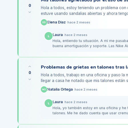
0
Hola a todos, estoy teniendo un problema con 
estuve usando sandalias abiertas y ahora tengo
esa zona. Estoy buscando…
Elena Díaz
·
hace 2 meses
ED
Laura
·
hace 2 meses
L
Hola, entiendo tu situación. A mí me pasab
buena amortiguación y soporte. Las Nike A
También…
0
Hola a todos, trabajo en una oficina y paso la 
llegar a casa he notado que mis talones están 
antecedentes de…
Natalia Ortega
·
hace 2 meses
NO
Laura
·
hace 2 meses
L
Hola, yo también estoy en una oficina y he
talones. Me he dado cuenta que usar crem
mucho.…