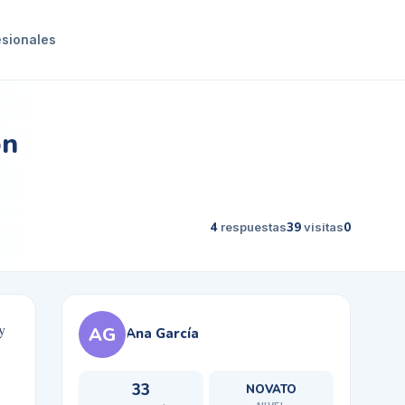
esionales
on
4
respuestas
39
visitas
0
y
AG
Ana García
33
NOVATO