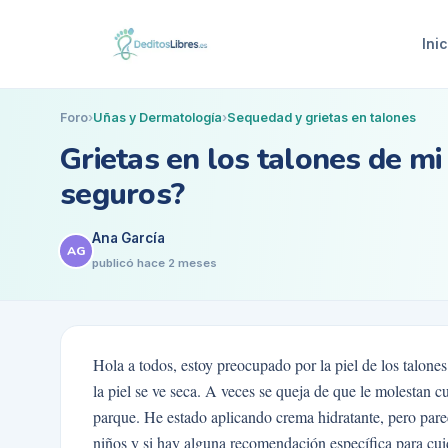
Inic
Foro
›
Uñas y Dermatología
›
Sequedad y grietas en talones
Grietas en los talones de mi
seguros?
Ana García
AG
publicó
hace 2 meses
Hola a todos, estoy preocupado por la piel de los talone
la piel se ve seca. A veces se queja de que le molestan c
parque. He estado aplicando crema hidratante, pero pare
niños y si hay alguna recomendación específica para cuid