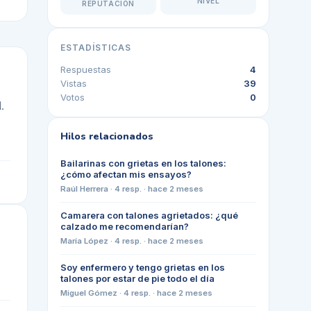
NIVEL
REPUTACIÓN
ESTADÍSTICAS
Respuestas
4
Vistas
39
Votos
0
.
Hilos relacionados
Bailarinas con grietas en los talones:
¿cómo afectan mis ensayos?
Raúl Herrera
·
4
resp. ·
hace 2 meses
Camarera con talones agrietados: ¿qué
calzado me recomendarían?
María López
·
4
resp. ·
hace 2 meses
Soy enfermero y tengo grietas en los
talones por estar de pie todo el día
Miguel Gómez
·
4
resp. ·
hace 2 meses