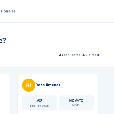
esionales
e?
4
respuestas
34
visitas
0
RJ
Rosa Jiménez
62
NOVATO
NIVEL
REPUTACIÓN