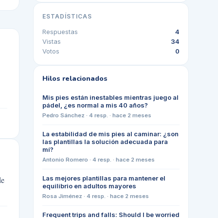
ESTADÍSTICAS
Respuestas
4
Vistas
34
Votos
0
Hilos relacionados
Mis pies están inestables mientras juego al
pádel, ¿es normal a mis 40 años?
Pedro Sánchez
·
4
resp. ·
hace 2 meses
La estabilidad de mis pies al caminar: ¿son
las plantillas la solución adecuada para
mí?
Antonio Romero
·
4
resp. ·
hace 2 meses
Las mejores plantillas para mantener el
de
equilibrio en adultos mayores
Rosa Jiménez
·
4
resp. ·
hace 2 meses
Frequent trips and falls: Should I be worried