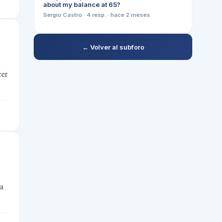
about my balance at 65?
Sergio Castro
·
4
resp. ·
hace 2 meses
← Volver al subforo
cer
ra