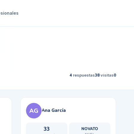
esionales
4
respuestas
38
visitas
0
AG
Ana García
33
NOVATO