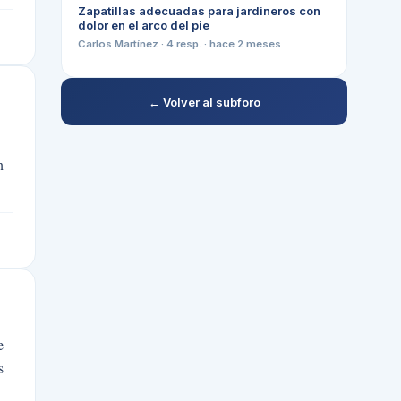
Zapatillas adecuadas para jardineros con
dolor en el arco del pie
Carlos Martínez
·
4
resp. ·
hace 2 meses
← Volver al subforo
n
e
s