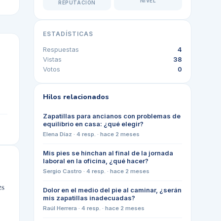
NIVEL
REPUTACIÓN
ESTADÍSTICAS
Respuestas
4
Vistas
38
Votos
0
Hilos relacionados
Zapatillas para ancianos con problemas de
equilibrio en casa: ¿qué elegir?
Elena Díaz
·
4
resp. ·
hace 2 meses
Mis pies se hinchan al final de la jornada
laboral en la oficina, ¿qué hacer?
Sergio Castro
·
4
resp. ·
hace 2 meses
es
Dolor en el medio del pie al caminar, ¿serán
mis zapatillas inadecuadas?
Raúl Herrera
·
4
resp. ·
hace 2 meses