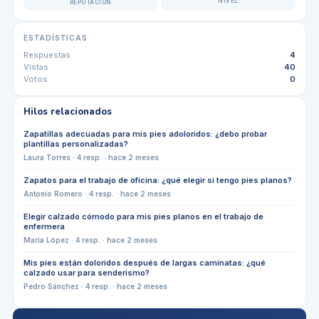
NIVEL
REPUTACIÓN
ESTADÍSTICAS
Respuestas
4
Vistas
40
Votos
0
Hilos relacionados
Zapatillas adecuadas para mis pies adoloridos: ¿debo probar
plantillas personalizadas?
Laura Torres
·
4
resp. ·
hace 2 meses
Zapatos para el trabajo de oficina: ¿qué elegir si tengo pies planos?
Antonio Romero
·
4
resp. ·
hace 2 meses
Elegir calzado cómodo para mis pies planos en el trabajo de
enfermera
María López
·
4
resp. ·
hace 2 meses
Mis pies están doloridos después de largas caminatas: ¿qué
calzado usar para senderismo?
Pedro Sánchez
·
4
resp. ·
hace 2 meses