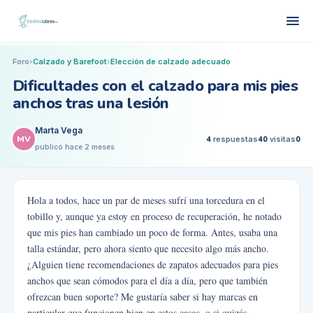
Foro
›
Calzado y Barefoot
›
Elección de calzado adecuado
Dificultades con el calzado para mis pies
anchos tras una lesión
Marta Vega
MV
4
respuestas
40
visitas
0
publicó
hace 2 meses
Hola a todos, hace un par de meses sufrí una torcedura en el
tobillo y, aunque ya estoy en proceso de recuperación, he notado
que mis pies han cambiado un poco de forma. Antes, usaba una
talla estándar, pero ahora siento que necesito algo más ancho.
¿Alguien tiene recomendaciones de zapatos adecuados para pies
anchos que sean cómodos para el día a día, pero que también
ofrezcan buen soporte? Me gustaría saber si hay marcas en
particular que funcionen bien en estos casos, o si quizás