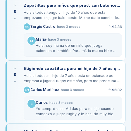
Zapatillas para niños que practican baloncesto: ¿qué características buscar?
0
Hola a todos, tengo un hijo de 10 años que está
empezando a jugar baloncesto. Me he dado cuenta de
que hay muchas opciones de zapatillas, pero no sé
4
Sergio Castro
36
·
hace 3 meses
SC
cuáles son las mejores…
María
·
hace 3 meses
M
Hola, soy mamá de un niño que juega
baloncesto también. Para mí, la marca Nike ha
sido muy buena, especialmente los modelos
que ofrecen buen soporte lateral,…
Eligiendo zapatillas para mi hijo de 7 años que empieza a jugar al rugby
0
Hola a todos, mi hijo de 7 años está emocionado por
empezar a jugar al rugby este año, pero me preocupa un
poco qué tipo de zapatillas son las más adecuadas para
4
Carlos Martínez
32
·
hace 3 meses
CM
él. Hasta ahora…
Carlos
·
hace 3 meses
C
Yo compré unas Adidas para mi hijo cuando
comenzó a jugar rugby y le han ido muy bien.
Tienen buen soporte y la suela es ideal para
el césped. Asegúrate de que…