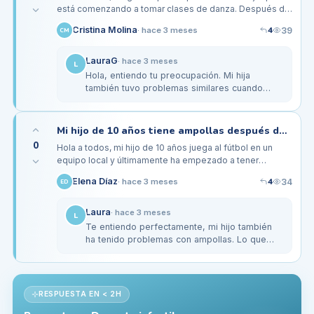
está comenzando a tomar clases de danza. Después de
cada sesión, se queja de un dolor intenso en los pies,
4
Cristina Molina
39
·
hace 3 meses
CM
especialmente en la…
LauraG
·
hace 3 meses
L
Hola, entiendo tu preocupación. Mi hija
también tuvo problemas similares cuando
empezó a bailar. Cambiamos sus zapatillas
por un modelo con mejor soporte y el…
Mi hijo de 10 años tiene ampollas después de jugar fútbol, ¿qué hacer?
0
Hola a todos, mi hijo de 10 años juega al fútbol en un
equipo local y últimamente ha empezado a tener
ampollas en los pies después de los partidos. Al
4
Elena Díaz
34
·
hace 3 meses
ED
parecer, sus zapatillas no…
Laura
·
hace 3 meses
L
Te entiendo perfectamente, mi hijo también
ha tenido problemas con ampollas. Lo que
hicimos fue comprar unas zapatillas de fútbol
que ofrecen más soporte y…
RESPUESTA EN < 2H