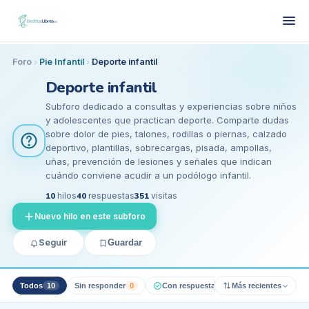
Foro
Pie Infantil
Deporte infantil
Deporte infantil
Subforo dedicado a consultas y experiencias sobre niños
y adolescentes que practican deporte. Comparte dudas
sobre dolor de pies, talones, rodillas o piernas, calzado
deportivo, plantillas, sobrecargas, pisada, ampollas,
uñas, prevención de lesiones y señales que indican
cuándo conviene acudir a un podólogo infantil.
10
hilos
40
respuestas
351
visitas
Nuevo hilo en este subforo
Seguir
Guardar
Todos
10
Sin responder
0
Con respuesta pro
Más recientes
0
Resueltos