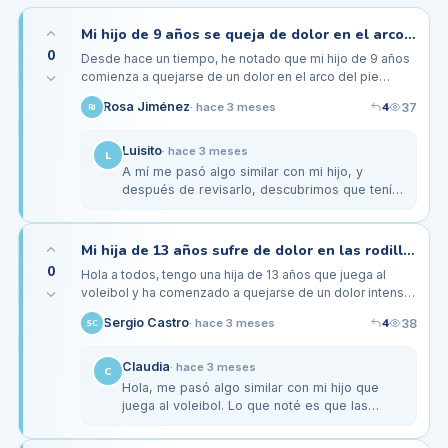
Mi hijo de 9 años se queja de dolor en el arco tras jugar al fútbol, ¿qué puede ser?
0
Desde hace un tiempo, he notado que mi hijo de 9 años
comienza a quejarse de un dolor en el arco del pie
después de jugar al fútbol. Este último fin de semana,
4
Rosa Jiménez
37
·
hace 3 meses
RJ
tras un partido…
Luisito
·
hace 3 meses
L
A mí me pasó algo similar con mi hijo, y
después de revisarlo, descubrimos que tenía
el arco del pie muy caído. Cambiamos a unas
plantillas específicas para su…
Mi hija de 13 años sufre de dolor en las rodillas tras jugar voleibol, ¿puede ser por el calzado?
0
Hola a todos, tengo una hija de 13 años que juega al
voleibol y ha comenzado a quejarse de un dolor intenso
en las rodillas, especialmente después de los partidos.
4
Sergio Castro
38
·
hace 3 meses
SC
Ella usa…
Claudia
·
hace 3 meses
C
Hola, me pasó algo similar con mi hijo que
juega al voleibol. Lo que noté es que las
zapatillas que usaba tenían una suela
demasiado rígida, lo que no ayudaba…