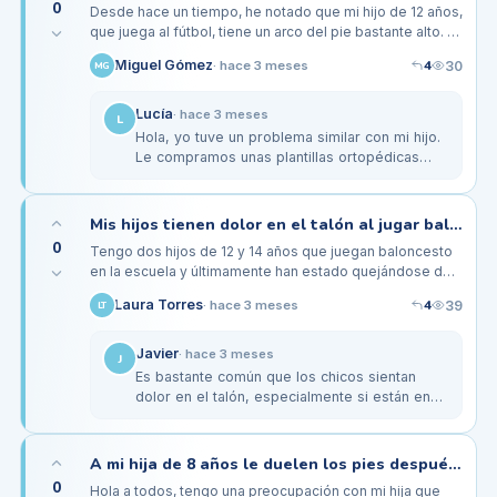
0
Desde hace un tiempo, he notado que mi hijo de 12 años,
que juega al fútbol, tiene un arco del pie bastante alto. A
veces se queja de molestias en la planta del pie
4
Miguel Gómez
30
·
hace 3 meses
MG
después de…
Lucía
·
hace 3 meses
L
Hola, yo tuve un problema similar con mi hijo.
Le compramos unas plantillas ortopédicas
personalizadas y realmente hizo la diferencia.
Él también tenía el arco…
Mis hijos tienen dolor en el talón al jugar baloncesto, ¿es normal?
0
Tengo dos hijos de 12 y 14 años que juegan baloncesto
en la escuela y últimamente han estado quejándose de
dolor en el talón después de los entrenamientos. Me
4
Laura Torres
39
·
hace 3 meses
LT
preocupa que pueda…
Javier
·
hace 3 meses
J
Es bastante común que los chicos sientan
dolor en el talón, especialmente si están en
crecimiento y haciendo mucho ejercicio.
Podría ser que necesiten…
A mi hija de 8 años le duelen los pies después de clases de danza, ¿puede ser el calzado?
0
Hola a todos, tengo una preocupación con mi hija que