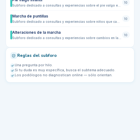
10
Subforo dedicado a consultas y experiencias sobre el pie valgo en niños: tobillos que se inclinan hacia dentro, pisada alterada, cansancio al caminar, dolor en pies o piernas, uso de plantillas, elección de calzado y evolución con el crecimiento. Ideal para familias que buscan orientación y señales para saber cuándo acudir a un podólogo infantil.
Marcha de puntillas
10
Subforo dedicado a consultas y experiencias sobre niños que caminan de puntillas de forma habitual. Comparte dudas sobre causas frecuentes, edad en la que conviene observarlo, relación con tensión muscular, desarrollo motor, calzado, ejercicios, revisiones podológicas y señales para acudir a un especialista infantil.
Alteraciones de la marcha
10
Subforo dedicado a consultas y experiencias sobre cambios en la forma de caminar en niños: pisada hacia dentro o hacia fuera, cojera, tropiezos frecuentes, caminar de puntillas, cansancio al andar, dolor en pies o piernas y diferencias entre una pierna y otra. Ideal para familias que quieren entender cuándo es algo evolutivo y cuándo conviene acudir a un podólogo infantil.
Reglas del subforo
Una pregunta por hilo.
Si tu duda es muy específica, busca el subtema adecuado.
Los podólogos no diagnostican online — sólo orientan.