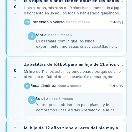
Mis hijos de 9 años tienen dolor en los dedos al jugar baloncesto, ¿será el calzado?
0
Hola a todos, mis hijos de 9 años han comenzado a jugar
baloncesto en un equipo local y han estado quejándose
de un dolor intenso en los dedos de los pies después
4
Francisco Navarro
31
·
hace 3 meses
FN
de cada partido.…
María
·
hace 3 meses
M
Es bastante común que los niños
experimenten molestias si sus zapatillas no
les quedan bien. Te recomendaría que les
hagas una prueba de tallas; a veces, un…
Zapatillas de fútbol para mi hijo de 11 años con pies planos, ¿qué recomendarían?
0
Mi hijo de 11 años está muy emocionado porque se unió
al equipo de fútbol de su escuela. Sin embargo, me
preocupa que tiene pies planos, lo que le ha causado un
4
Rosa Jiménez
35
·
hace 3 meses
RJ
poco de dolor al…
Luisito
·
hace 3 meses
L
Yo tengo un sobrino con pies planos y le
compramos unas Adidas Predator que le han
funcionado muy bien. Tienen buen soporte y
además son ligeras. También le…
Mi hijo de 12 años tiene el arco del pie muy alto, ¿debería preocuparme al hacer deporte?