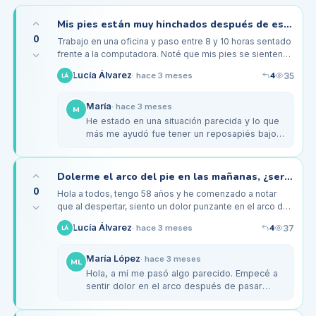
Mis pies están muy hinchados después de estar en la oficina, ¿qué me recomiendan?
0
Trabajo en una oficina y paso entre 8 y 10 horas sentado
frente a la computadora. Noté que mis pies se sienten
muy hinchados al final del día, especialmente los
4
Lucía Álvarez
35
·
hace 3 meses
LÁ
tobillos. He…
María
·
hace 3 meses
M
He estado en una situación parecida y lo que
más me ayudó fue tener un reposapiés bajo
el escritorio. También trato de levantarme y
caminar un poco cada hora.…
Dolerme el arco del pie en las mañanas, ¿será normal a mi edad?
0
Hola a todos, tengo 58 años y he comenzado a notar
que al despertar, siento un dolor punzante en el arco de
mi pie izquierdo. No he tenido problemas de pies antes,
4
Lucía Álvarez
37
·
hace 3 meses
LÁ
pero esta…
María López
·
hace 3 meses
ML
Hola, a mí me pasó algo parecido. Empecé a
sentir dolor en el arco después de pasar
horas en zapatos planos en la oficina. Cambié
a unas plantillas ortopédicas…