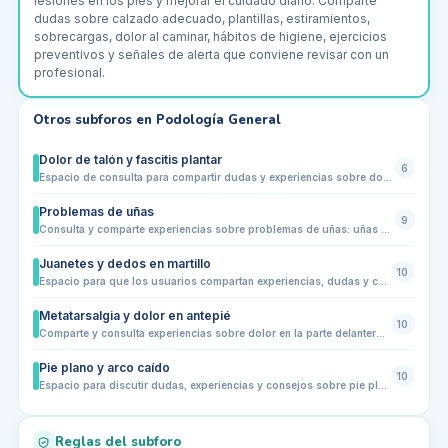
lesiones en los pies y mejorar el cuidado diario. Comparte
dudas sobre calzado adecuado, plantillas, estiramientos,
sobrecargas, dolor al caminar, hábitos de higiene, ejercicios
preventivos y señales de alerta que conviene revisar con un
profesional.
Otros subforos en
Podología General
Dolor de talón y fascitis plantar
6
Espacio de consulta para compartir dudas y experiencias sobre dolor de talón, fascitis plantar y molestias relacionadas. Los usuarios pueden preguntar sobre síntomas, causas comunes, técnicas de alivio, ejercicios, estiramientos y calzado adecuado. Ideal para pacientes que buscan orientación y para profesionales que quieran aportar consejos prácticos, sin sustituir la valoración médica.
Problemas de uñas
9
Consulta y comparte experiencias sobre problemas de uñas: uñas negras, encarnadas, quebradizas, hongos, traumas, cuidados y prevención diaria.
Juanetes y dedos en martillo
10
Espacio para que los usuarios compartan experiencias, dudas y consultas sobre juanetes y dedos en martillo. Aquí podrás aprender sobre prevención, síntomas, tratamientos caseros, adaptación de calzado y consultas generales para mejorar la salud de tus pies.
Metatarsalgia y dolor en antepié
10
Comparte y consulta experiencias sobre dolor en la parte delantera del pie. Este subforo está pensado para quienes sufren metatarsalgia, molestias en los metatarsos o dolor al caminar y correr. Aquí podrás intercambiar consejos, dudas sobre calzado, plantillas y ejercicios recomendados por la comunidad de podólogos y usuarios
Pie plano y arco caído
10
Espacio para discutir dudas, experiencias y consejos sobre pie plano y arco caído. Comparte tus síntomas, molestias, recomendaciones de calzado o plantillas, ejercicios y estrategias de prevención. Ideal para usuarios con diferentes niveles de actividad física, desde niños hasta adultos, y para profesionales que quieran aportar su experiencia.
Reglas del subforo