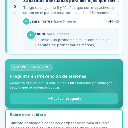
Zapatillas adecuadas para mis hijos que corren mucho, ¿cuáles son las mejores?
0
Tengo dos hijos de 8 y 10 años que son muy activos y
corren en el parque casi todos los días. Últimamente he
notado que se quejan de dolores en las plantas de los
4
Laura Torres
42
·
hace 3 meses
LT
pies, y me…
Laura
·
hace 3 meses
L
He tenido un problema similar con mis hijos.
Después de probar varias marcas,
encontramos que las Nike Air Max tienen
buena amortiguación y son muy cómodas…
RESPUESTA EN < 2H
Pregunta en
Prevención de lesiones
Comparte tu duda con la comunidad. Entre usuarios y podólogos
seguro que te podemos ayudar.
Publicar pregunta
Sobre este subforo
Subforo dedicado a consejos y experiencias para prevenir