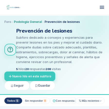
Foro
Podología General
Prevención de lesiones
Prevención de lesiones
Subforo dedicado a consejos y experiencias para
prevenir lesiones en los pies y mejorar el cuidado diario.
Comparte dudas sobre calzado adecuado, plantillas,
estiramientos, sobrecargas, dolor al caminar, hábitos de
higiene, ejercicios preventivos y señales de alerta que
conviene revisar con un profesional.
5
hilos
20
respuestas
208
visitas
Nuevo hilo en este subforo
Seguir
Guardar
Todos
5
Sin responder
0
Con respuesta pro
0
Más recientes
Resueltos
0