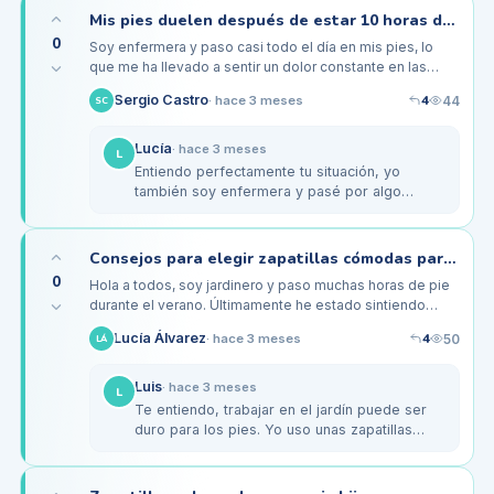
Mis pies duelen después de estar 10 horas de pie en el trabajo, ¿qué hacer?
0
Soy enfermera y paso casi todo el día en mis pies, lo
que me ha llevado a sentir un dolor constante en las
plantas y los talones. He probado diferentes calzados,
4
Sergio Castro
44
·
hace 3 meses
SC
pero al final del…
Lucía
·
hace 3 meses
L
Entiendo perfectamente tu situación, yo
también soy enfermera y pasé por algo
similar. Lo que me ayudó fue usar plantillas
orthopédicas de marca 'Superfeet',…
Consejos para elegir zapatillas cómodas para jardineros en verano
0
Hola a todos, soy jardinero y paso muchas horas de pie
durante el verano. Últimamente he estado sintiendo
molestias en la planta de los pies y me preocupa que el
4
Lucía Álvarez
50
·
hace 3 meses
LÁ
calzado que uso…
Luis
·
hace 3 meses
L
Te entiendo, trabajar en el jardín puede ser
duro para los pies. Yo uso unas zapatillas
Merrell que son bastante ligeras y tienen
buena sujeción. Además, son…