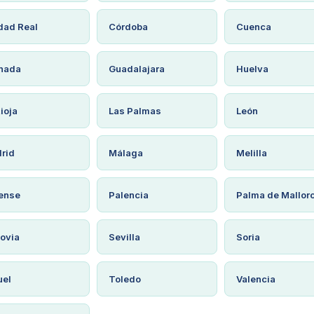
dad Real
Córdoba
Cuenca
nada
Guadalajara
Huelva
ioja
Las Palmas
León
rid
Málaga
Melilla
ense
Palencia
Palma de Mallor
ovia
Sevilla
Soria
uel
Toledo
Valencia