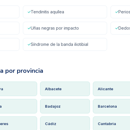
✓
Tendinitis aquílea
✓
Periost
✓
Uñas negras por impacto
✓
Dedos
✓
Síndrome de la banda iliotibial
va
por provincia
va
Albacete
Alicante
a
Badajoz
Barcelona
eres
Cádiz
Cantabria