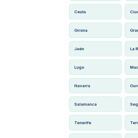
Ceuta
Ciu
Girona
Gra
Jaén
La R
Lugo
Mad
Navarra
Our
Salamanca
Seg
Tenerife
Ter