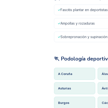
✓
Fascitis plantar en deportistas
✓
Ampollas y rozaduras
✓
Sobrepronación y supinación
🏃
Podología deporti
A Coruña
Ála
Asturias
Ávil
Burgos
Các