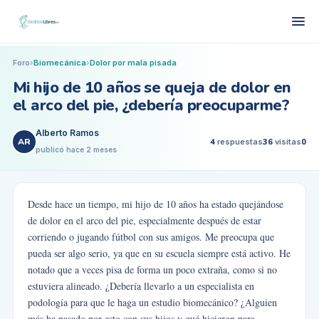
Foro
›
Biomecánica
›
Dolor por mala pisada
Mi hijo de 10 años se queja de dolor en
el arco del pie, ¿debería preocuparme?
Alberto Ramos
AR
4
respuestas
36
visitas
0
publicó
hace 2 meses
Desde hace un tiempo, mi hijo de 10 años ha estado quejándose
de dolor en el arco del pie, especialmente después de estar
corriendo o jugando fútbol con sus amigos. Me preocupa que
pueda ser algo serio, ya que en su escuela siempre está activo. He
notado que a veces pisa de forma un poco extraña, como si no
estuviera alineado. ¿Debería llevarlo a un especialista en
podología para que le haga un estudio biomecánico? ¿Alguien
más ha pasado por esto con sus hijos y qué hicieron para