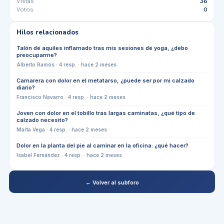
Vistas
36
Votos
0
Hilos relacionados
Talón de aquiles inflamado tras mis sesiones de yoga, ¿debo
preocuparme?
Alberto Ramos
·
4
resp. ·
hace 2 meses
Camarera con dolor en el metatarso, ¿puede ser por mi calzado
diario?
Francisco Navarro
·
4
resp. ·
hace 2 meses
Joven con dolor en el tobillo tras largas caminatas, ¿qué tipo de
calzado necesito?
Marta Vega
·
4
resp. ·
hace 2 meses
Dolor en la planta del pie al caminar en la oficina: ¿qué hacer?
Isabel Fernández
·
4
resp. ·
hace 2 meses
← Volver al subforo