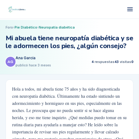
Foro
›
Pie Diabético
›
Neuropatía diabética
Mi abuela tiene neuropatía diabética y se
le adormecen los pies, ¿algún consejo?
Ana García
AG
4
respuestas
43
visitas
0
publicó
hace 3 meses
Hola a todos, mi abuela tiene 75 años y ha sido diagnosticada
con neuropatía diabética. Últimamente ha estado sintiendo un
adormecimiento y hormigueo en sus pies, especialmente en las
noches. Le preocupa que no pueda sentir si se hace alguna
herida, y eso me tiene inquieto. ¿Qué medidas puedo tomar en su
rutina diaria para ayudarla a manejar esto? He leído sobre la
importancia de revisar sus pies regularmente y llevar calzado
cómodo, pero me gustaría escuchar experiencias de otros. ¿Qué