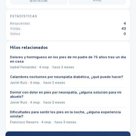
NIVEL
REPUTACIÓN
ESTADÍSTICAS
Respuestas
4
Vistas
43
Votos
0
Hilos relacionados
Dolores y hormigueos en los pies de mi padre de 75 años tras un día
en casa
Isabel Fernández
·
4
resp. ·
hace 3 meses
Calambres nocturnos por neuropatía diabética, ¿qué puedo hacer?
Javier Ruiz
·
4
resp. ·
hace 3 meses
Dormir con dolor en pies por neuropatía, ¿alguna solución para mi
abuelo?
Javier Ruiz
·
4
resp. ·
hace 3 meses
Dificultades para sentir los pies en la noche, ¿alguna experiencia
similar?
Francisco Navarro
·
4
resp. ·
hace 3 meses