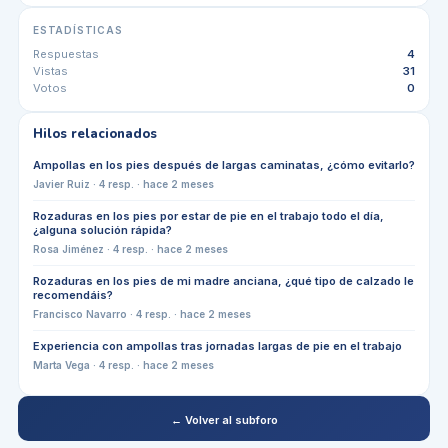
ESTADÍSTICAS
Respuestas
4
Vistas
31
Votos
0
Hilos relacionados
Ampollas en los pies después de largas caminatas, ¿cómo evitarlo?
Javier Ruiz
·
4
resp. ·
hace 2 meses
Rozaduras en los pies por estar de pie en el trabajo todo el día,
¿alguna solución rápida?
Rosa Jiménez
·
4
resp. ·
hace 2 meses
Rozaduras en los pies de mi madre anciana, ¿qué tipo de calzado le
recomendáis?
Francisco Navarro
·
4
resp. ·
hace 2 meses
Experiencia con ampollas tras jornadas largas de pie en el trabajo
Marta Vega
·
4
resp. ·
hace 2 meses
← Volver al subforo