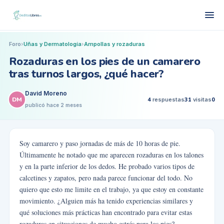
Foro
›
Uñas y Dermatología
›
Ampollas y rozaduras
Rozaduras en los pies de un camarero
tras turnos largos, ¿qué hacer?
David Moreno
DM
4
respuestas
31
visitas
0
publicó
hace 2 meses
Soy camarero y paso jornadas de más de 10 horas de pie.
Últimamente he notado que me aparecen rozaduras en los talones
y en la parte inferior de los dedos. He probado varios tipos de
calcetines y zapatos, pero nada parece funcionar del todo. No
quiero que esto me limite en el trabajo, ya que estoy en constante
movimiento. ¿Alguien más ha tenido experiencias similares y
qué soluciones más prácticas han encontrado para evitar estas
rozaduras en situaciones de mucho estrés para los pies?