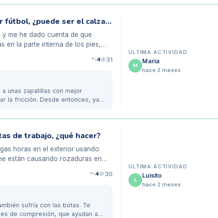
Rozaduras en los pies de mi hijo al jugar fútbol, ¿puede ser el calzado?
l y me he dado cuenta de que
en la parte interna de los pies,
ÚLTIMA ACTIVIDAD
4
31
María
M
hace 2 meses
a unas zapatillas con mejor
ar la fricción. Desde entonces, ya
tas de trabajo, ¿qué hacer?
rgas horas en el exterior usando
 me están causando rozaduras en
ÚLTIMA ACTIVIDAD
4
30
Luisito
L
hace 2 meses
ambién sufría con las botas. Te
ines de compresión, que ayudan a