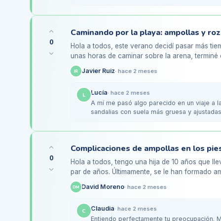
mantener el…
Caminando por la playa: ampollas y roz
0
Hola a todos, este verano decidí pasar más tie
unas horas de caminar sobre la arena, terminé 
son un poco…
Javier Ruiz
·
hace 2 meses
JR
Lucía
·
hace 2 meses
L
A mí me pasó algo parecido en un viaje a l
sandalias con suela más gruesa y ajustadas
suave ayudan…
Complicaciones de ampollas en los pies
0
Hola a todos, tengo una hija de 10 años que ll
par de años. Últimamente, se le han formado amp
pies, justo…
David Moreno
·
hace 2 meses
DM
Claudia
·
hace 2 meses
C
Entiendo perfectamente tu preocupación. M