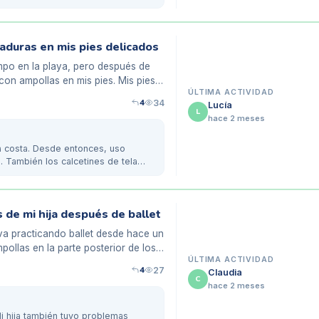
aduras en mis pies delicados
mpo en la playa, pero después de
con ampollas en mis pies. Mis pies
ÚLTIMA ACTIVIDAD
4
34
Lucía
L
hace 2 meses
a costa. Desde entonces, uso
. También los calcetines de tela
 de mi hija después de ballet
eva practicando ballet desde hace un
ollas en la parte posterior de los
ÚLTIMA ACTIVIDAD
4
27
Claudia
C
hace 2 meses
i hija también tuvo problemas