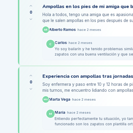
0
Hola a todos, tengo una amiga que es apasiona
que le salen ampollas en los pies después de sus
zapatos de baile…
Alberto Ramos
·
hace 2 meses
AR
Carlos
·
hace 2 meses
C
Yo soy bailarín y he tenido problemas sim
zapatos con una buena ventilación y que s
marcas como…
Experiencia con ampollas tras jornadas 
0
Soy enfermera y paso entre 10 y 12 horas de pi
mis turnos, me encuentro lidiando con ampollas
He probado…
Marta Vega
·
hace 2 meses
MV
María
·
hace 2 meses
M
Entiendo perfectamente tu situación, yo t
funcionado son los zapatos con plantilla or
de…