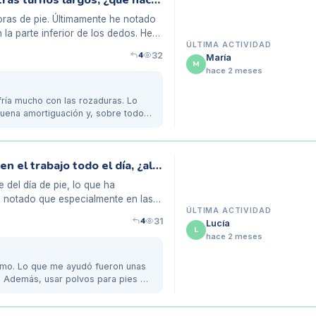
Rozaduras en los pies de un camarero tras turnos largos, ¿qué hacer?
ras de pie. Últimamente he notado
la parte inferior de los dedos. He
ÚLTIMA ACTIVIDAD
4
32
María
M
hace 2 meses
fría mucho con las rozaduras. Lo
uena amortiguación y, sobre todo,
Rozaduras en los pies por estar de pie en el trabajo todo el día, ¿alguna solución rápida?
 del día de pie, lo que ha
 notado que especialmente en las
ÚLTIMA ACTIVIDAD
4
31
Lucía
L
hace 2 meses
ismo. Lo que me ayudó fueron unas
a. Además, usar polvos para pies me