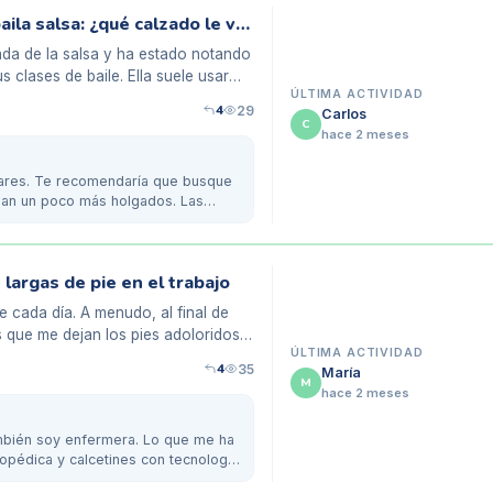
Ampollas en los pies de mi amiga que baila salsa: ¿qué calzado le va mejor?
da de la salsa y ha estado notando
 clases de baile. Ella suele usar
ÚLTIMA ACTIVIDAD
4
29
Carlos
C
hace 2 meses
ilares. Te recomendaría que busque
ean un poco más holgados. Las
largas de pie en el trabajo
e cada día. A menudo, al final de
 que me dejan los pies adoloridos.
ÚLTIMA ACTIVIDAD
4
35
María
M
hace 2 meses
ambién soy enfermera. Lo que me ha
topédica y calcetines con tecnología