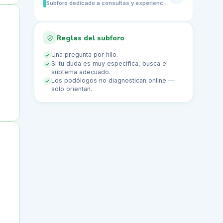
Subforo dedicado a consultas y experiencias sobre el corte correcto y el cuidado diario de las uñas de los pies. Comparte dudas sobre cómo cortar las uñas, evitar que se encarnen, limarlas correctamente, mantenerlas limpias, prevenir molestias con el calzado y saber cuándo conviene acudir a un podólogo ante dolor, deformidad o cambios de color.
Reglas del subforo
Una pregunta por hilo.
Si tu duda es muy específica, busca el
subtema adecuado.
Los podólogos no diagnostican online —
sólo orientan.