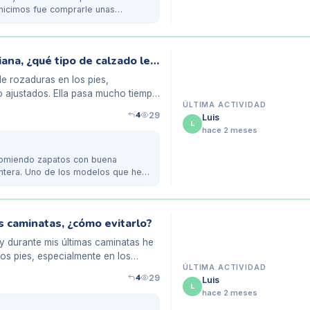
 hicimos fue comprarle unas
Rozaduras en los pies de mi madre anciana, ¿qué tipo de calzado le recomendáis?
e rozaduras en los pies,
 ajustados. Ella pasa mucho tiempo
ÚLTIMA ACTIVIDAD
4
29
Luis
L
hace 2 meses
omiendo zapatos con buena
untera. Uno de los modelos que he
s caminatas, ¿cómo evitarlo?
y durante mis últimas caminatas he
s pies, especialmente en los
ÚLTIMA ACTIVIDAD
4
29
Luis
L
hace 2 meses