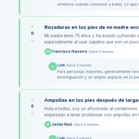
similares cuando comenzó a bailar. Lo que
plantillas de gel…
0
Mi madre tiene 75 años y ha estado sufriendo d
especialmente al usar zapatos que son un poco
sentada, pero cuando camina…
Francisco Navarro
·
hace 2 meses
FN
Luis
·
hace 2 meses
L
Para personas mayores, generalmente rec
amortiguación y un amplio espacio en la p
visto funcionar…
Ampollas en los pies después de larga
0
Hola a todos, soy un aficionado al senderismo 
empezado a tener problemas con ampollas en lo
talones. Normalmente uso…
Javier Ruiz
·
hace 2 meses
JR
Luis
·
hace 2 meses