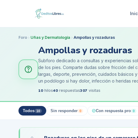
Inic
Foro
Uñas y Dermatología
Ampollas y rozaduras
Ampollas y rozaduras
Subforo dedicado a consultas y experiencias sobr
de los pies. Comparte dudas sobre fricción del c
largas, deporte, prevención, cuidados básicos 
un podólogo si hay dolor, infección o heridas re
10
40
307
hilos
respuestas
visitas
Todos
Sin responder
Con respuesta pro
10
0
0