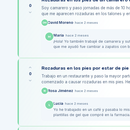
0
Soy camarero y paso jornadas de más de 10 ho
que me aparecen rozaduras en los talones y en 
probado varios tipos…
David Moreno
·
hace 2 meses
DM
María
·
hace 2 meses
M
¡Hola! Yo también trabajé de camarera y su
que me ayudó fue cambiar a zapatos con b
usar…
0
Trabajo en un restaurante y paso la mayor parte
comenzado a causar rozaduras en mis pies. He
zonas donde el calzado roza…
Rosa Jiménez
·
hace 2 meses
RJ
Lucía
·
hace 2 meses
L
Yo he trabajado en un café y pasaba lo m
plantillas de gel que compré en la farmaci
ayudó…