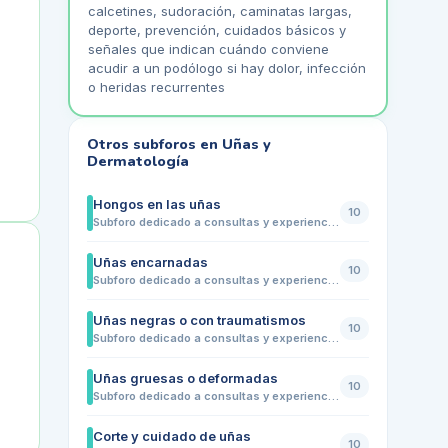
calcetines, sudoración, caminatas largas,
deporte, prevención, cuidados básicos y
señales que indican cuándo conviene
acudir a un podólogo si hay dolor, infección
o heridas recurrentes
Otros subforos en
Uñas y
Dermatología
Hongos en las uñas
10
Subforo dedicado a consultas y experiencias sobre hongos en las uñas de los pies. Comparte dudas sobre cambios de color, engrosamiento, fragilidad, mal aspecto, molestias con el calzado, prevención de contagios, higiene, tratamientos habituales y señales que indican cuándo conviene acudir a un podólogo o dermatólogo.
Uñas encarnadas
10
Subforo dedicado a consultas y experiencias sobre uñas encarnadas en pies. Comparte dudas sobre dolor en los bordes de la uña, inflamación, enrojecimiento, molestias al caminar, presión del calzado, corte correcto de las uñas, prevención de recaídas y señales que indican cuándo conviene acudir a un podólogo
Uñas negras o con traumatismos
10
Subforo dedicado a consultas y experiencias sobre uñas negras, golpes y traumatismos en las uñas de los pies. Comparte dudas sobre cambios de color, dolor, presión del calzado, pérdida parcial de la uña, hematomas, cuidados básicos, prevención en deporte o caminatas largas y señales que indican cuándo conviene acudir a un podólogo o dermatólogo.
Uñas gruesas o deformadas
10
Subforo dedicado a consultas y experiencias sobre uñas engrosadas, deformadas o con crecimiento irregular. Comparte dudas sobre cambios de forma, grosor, color, molestias con el calzado, posibles causas, cuidados básicos, corte seguro, relación con hongos o traumatismos y señales que indican cuándo conviene acudir a un podólogo o dermatólogo.
Corte y cuidado de uñas
10