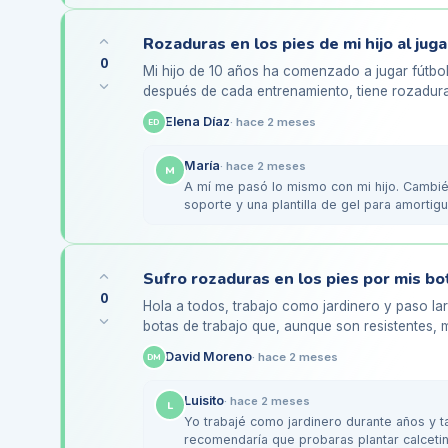
0
Mi hijo de 10 años ha comenzado a jugar fútbo
después de cada entrenamiento, tiene rozaduras 
especialmente donde el…
Elena Díaz
·
hace 2 meses
ED
María
·
hace 2 meses
M
A mí me pasó lo mismo con mi hijo. Cambié 
soporte y una plantilla de gel para amortigu
no tiene…
Sufro rozaduras en los pies por mis bo
0
Hola a todos, trabajo como jardinero y paso la
botas de trabajo que, aunque son resistentes,
los pies. He probado…
David Moreno
·
hace 2 meses
DM
Luisito
·
hace 2 meses
L
Yo trabajé como jardinero durante años y t
recomendaría que probaras plantar calcet