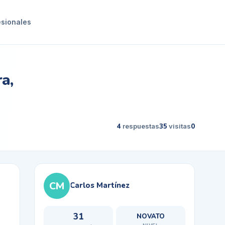
esionales
a,
4
respuestas
35
visitas
0
CM
Carlos Martínez
31
NOVATO