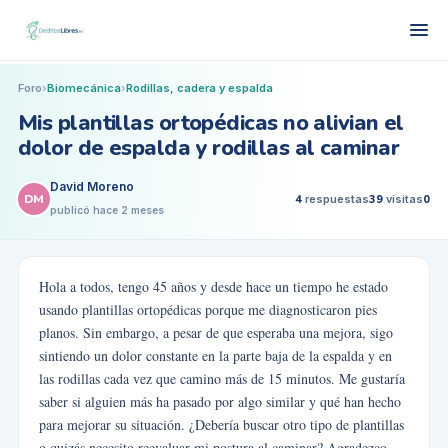
Foro
›
Biomecánica
›
Rodillas, cadera y espalda
Mis plantillas ortopédicas no alivian el
dolor de espalda y rodillas al caminar
David Moreno
DM
4
respuestas
39
visitas
0
publicó
hace 2 meses
Hola a todos, tengo 45 años y desde hace un tiempo he estado
usando plantillas ortopédicas porque me diagnosticaron pies
planos. Sin embargo, a pesar de que esperaba una mejora, sigo
sintiendo un dolor constante en la parte baja de la espalda y en
las rodillas cada vez que camino más de 15 minutos. Me gustaría
saber si alguien más ha pasado por algo similar y qué han hecho
para mejorar su situación. ¿Debería buscar otro tipo de plantillas
o quizás necesito reevaluar mi postura al caminar? Agradezco