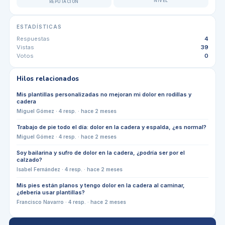
NIVEL
REPUTACIÓN
ESTADÍSTICAS
Respuestas
4
Vistas
39
Votos
0
Hilos relacionados
Mis plantillas personalizadas no mejoran mi dolor en rodillas y
cadera
Miguel Gómez
·
4
resp. ·
hace 2 meses
Trabajo de pie todo el día: dolor en la cadera y espalda, ¿es normal?
Miguel Gómez
·
4
resp. ·
hace 2 meses
Soy bailarina y sufro de dolor en la cadera, ¿podría ser por el
calzado?
Isabel Fernández
·
4
resp. ·
hace 2 meses
Mis pies están planos y tengo dolor en la cadera al caminar,
¿debería usar plantillas?
Francisco Navarro
·
4
resp. ·
hace 2 meses