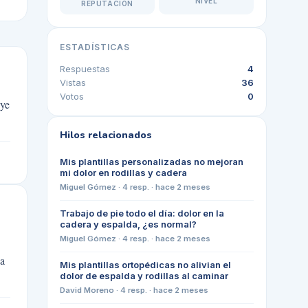
NIVEL
REPUTACIÓN
ESTADÍSTICAS
Respuestas
4
Vistas
36
Votos
0
uye
Hilos relacionados
Mis plantillas personalizadas no mejoran
mi dolor en rodillas y cadera
Miguel Gómez
·
4
resp. ·
hace 2 meses
Trabajo de pie todo el día: dolor en la
cadera y espalda, ¿es normal?
Miguel Gómez
·
4
resp. ·
hace 2 meses
La
Mis plantillas ortopédicas no alivian el
dolor de espalda y rodillas al caminar
David Moreno
·
4
resp. ·
hace 2 meses