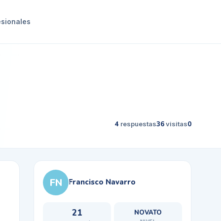
esionales
4
respuestas
36
visitas
0
FN
Francisco Navarro
21
NOVATO