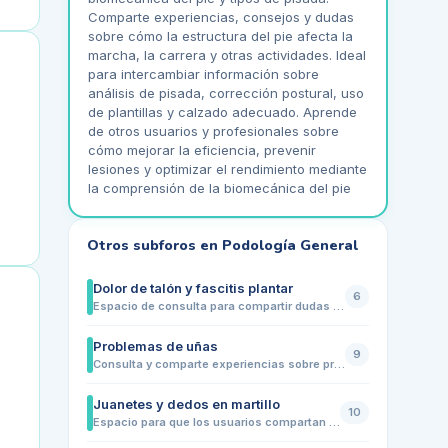
Comparte experiencias, consejos y dudas
sobre cómo la estructura del pie afecta la
marcha, la carrera y otras actividades. Ideal
para intercambiar información sobre
análisis de pisada, corrección postural, uso
de plantillas y calzado adecuado. Aprende
de otros usuarios y profesionales sobre
cómo mejorar la eficiencia, prevenir
lesiones y optimizar el rendimiento mediante
la comprensión de la biomecánica del pie
Otros subforos en
Podología General
Dolor de talón y fascitis plantar
6
Espacio de consulta para compartir dudas y experiencias sobre dolor de talón, fascitis plantar y molestias relacionadas. Los usuarios pueden preguntar sobre síntomas, causas comunes, técnicas de alivio, ejercicios, estiramientos y calzado adecuado. Ideal para pacientes que buscan orientación y para profesionales que quieran aportar consejos prácticos, sin sustituir la valoración médica.
Problemas de uñas
9
Consulta y comparte experiencias sobre problemas de uñas: uñas negras, encarnadas, quebradizas, hongos, traumas, cuidados y prevención diaria.
Juanetes y dedos en martillo
10
Espacio para que los usuarios compartan experiencias, dudas y consultas sobre juanetes y dedos en martillo. Aquí podrás aprender sobre prevención, síntomas, tratamientos caseros, adaptación de calzado y consultas generales para mejorar la salud de tus pies.