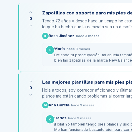
0
Tengo 72 años y desde hace un tiempo he estado
lo que ha hecho que la caminata sea un desafí
buen soporte y…
Rosa Jiménez
·
hace 3 meses
RJ
María
·
hace 3 meses
M
Entiendo tu preocupación, mi abuela también
bien las zapatillas de la marca New Balanc
en…
0
Hola a todos, soy corredor aficionado y últim
planos me están dando problemas al correr larg
del pie y siento que mi…
Ana García
·
hace 3 meses
AG
Carlos
·
hace 3 meses
C
¡Hola! Yo también tengo pies planos y uso p
Me han funcionado bastante bien para corr