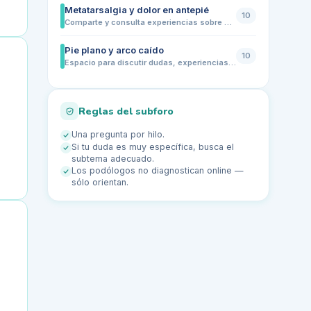
Metatarsalgia y dolor en antepié
10
Comparte y consulta experiencias sobre dolor en la parte delantera del pie. Este subforo está pensado para quienes sufren metatarsalgia, molestias en los metatarsos o dolor al caminar y correr. Aquí podrás intercambiar consejos, dudas sobre calzado, plantillas y ejercicios recomendados por la comunidad de podólogos y usuarios
Pie plano y arco caído
10
Espacio para discutir dudas, experiencias y consejos sobre pie plano y arco caído. Comparte tus síntomas, molestias, recomendaciones de calzado o plantillas, ejercicios y estrategias de prevención. Ideal para usuarios con diferentes niveles de actividad física, desde niños hasta adultos, y para profesionales que quieran aportar su experiencia.
Reglas del subforo
Una pregunta por hilo.
Si tu duda es muy específica, busca el
subtema adecuado.
Los podólogos no diagnostican online —
sólo orientan.