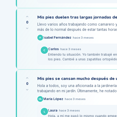
uses…
0
Llevo varios años trabajando como camarero y
más de lo normal después de estar tantas hor
podría ser por mi forma…
Isabel Fernández
·
hace 3 meses
IF
Carlos
·
hace 3 meses
C
Entiendo tu situación. Yo también trabajé e
los pies. Cambié a unas zapatillas ortopéd
ayudaron…
0
Hola a todos, soy una aficionada a la jardinería 
trabajando en mi jardín. Últimamente, he notado
extremadamente cansados…
María López
·
hace 3 meses
ML
Laura
·
hace 3 meses
L
Hola, a mí me pasó lo mismo cuando empecé