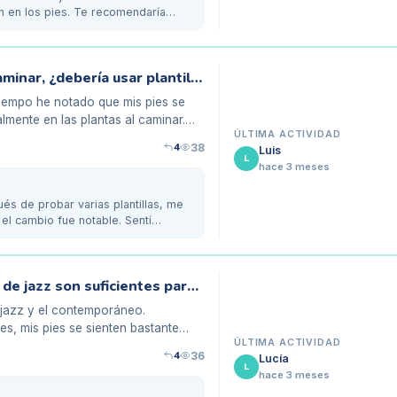
 en los pies. Te recomendaría
Mis pies están planos y me duelen al caminar, ¿debería usar plantillas personalizadas?
iempo he notado que mis pies se
mente en las plantas al caminar.
ÚLTIMA ACTIVIDAD
4
38
Luis
L
hace 3 meses
és de probar varias plantillas, me
el cambio fue notable. Sentí
Calzado para bailarines: ¿las zapatillas de jazz son suficientes para la biomecánica?
 jazz y el contemporáneo.
s, mis pies se sienten bastante
ÚLTIMA ACTIVIDAD
4
36
Lucía
L
hace 3 meses