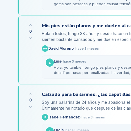
goma son pesadas y pueden causar tensión
probar unas…
0
Hola a todos, tengo 38 años y desde hace un t
sienten bastante cansados y me duelen especial
Visité a un podólogo y…
David Moreno
·
hace 3 meses
DM
Luis
·
hace 3 meses
L
Hola, yo también tengo pies planos y despu
decidí por unas personalizadas. La verdad, 
menos…
0
Soy una bailarina de 24 años y me apasiona el
Últimamente he notado que después de las clase
fatigados y, en ocasiones,…
Isabel Fernández
·
hace 3 meses
IF
Lucía
·
hace 3 meses