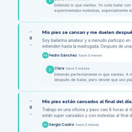
L
Entiendo lo que sientes. Yo solía bailar con
experimentaba molestias, especialmente e
zapatillas…
0
Soy bailarina amateur y a menudo participo en
extienden hasta la madrugada. Después de unas
la planta del pie y en…
Pedro Sánchez
·
hace 3 meses
PS
Clara
·
hace 3 meses
C
Entiendo perfectamente lo que sientes. A 
después de bailar, pero desde que uso plan
la…
0
Trabajo en una oficina y paso casi 8 horas al d
están super cansados y con molestias al final d
me pregunto…
Sergio Castro
·
hace 3 meses
SC