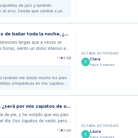
 zapatillas de jazz y también
n el arco. Desde que cambié a unas
Mis pies se cansan y me duelen después de bailar toda la noche, ¿es normal?
 sesiones largas que a veces se
 horas, siento un dolor intenso en
ÚLTIMA ACTIVIDAD
4
38
Clara
C
hace 3 meses
mí también me dolían mucho los pies
tillas ortopédicas en mis zapatos,
Mis pies están cansados al final del día, ¿será por mis zapatos de oficina?
ía de pie, y he notado que mis pies
el día. Uso zapatos de vestir, pero
ÚLTIMA ACTIVIDAD
4
40
Laura
L
hace 3 meses