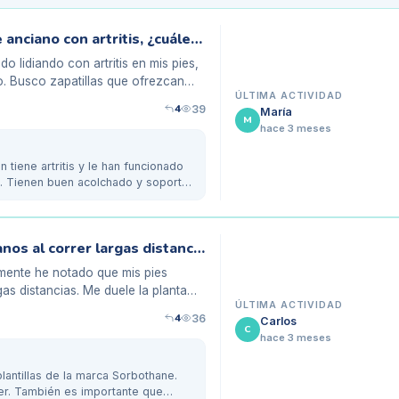
Zapatillas con soporte para mis pies de anciano con artritis, ¿cuáles son las mejores?
 lidiando con artritis en mis pies,
o. Busco zapatillas que ofrezcan
ÚLTIMA ACTIVIDAD
4
39
María
M
hace 3 meses
 tiene artritis y le han funcionado
e. Tienen buen acolchado y soporte
Las mejores plantillas para mis pies planos al correr largas distancias
amente he notado que mis pies
as distancias. Me duele la planta
ÚLTIMA ACTIVIDAD
4
36
Carlos
C
hace 3 meses
lantillas de la marca Sorbothane.
er. También es importante que