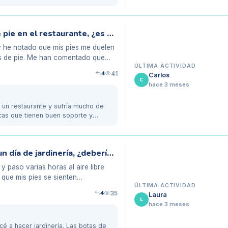
Mis pies duelen tras largas jornadas de pie en el restaurante, ¿es por mi pisada?
 he notado que mis pies me duelen
as de pie. Me han comentado que
ÚLTIMA ACTIVIDAD
4
41
Carlos
C
hace 3 meses
n un restaurante y sufría mucho de
icas que tienen buen soporte y
Mis pies se cansan mucho después de un día de jardinería, ¿debería cambiar mis botas?
y paso varias horas al aire libre
 que mis pies se sienten
ÚLTIMA ACTIVIDAD
4
35
Laura
L
hace 3 meses
 a hacer jardinería. Las botas de