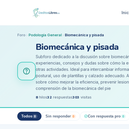
Inic
Foro
Podología General
Biomecánica y pisada
Biomecánica y pisada
Subforo dedicado a la discusión sobre biomecán
experiencias, consejos y dudas sobre cómo la est
otras actividades. Ideal para intercambiar inform
postural, uso de plantillas y calzado adecuado. 
sobre cómo mejorar la eficiencia, prevenir lesion
comprensión de la biomecánica del pie
8
32
303
hilos
respuestas
visitas
Todos
Sin responder
Con respuesta pro
8
0
0