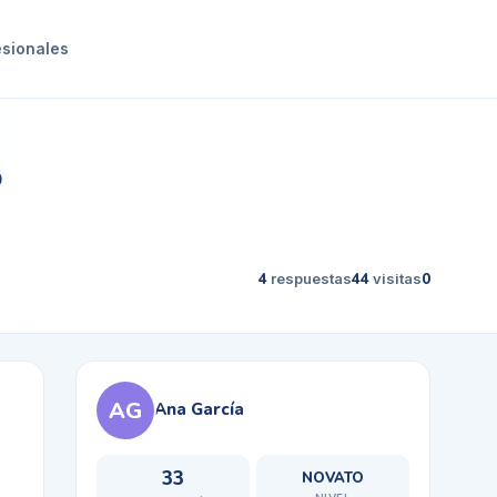
esionales
o
4
respuestas
44
visitas
0
AG
Ana García
33
NOVATO